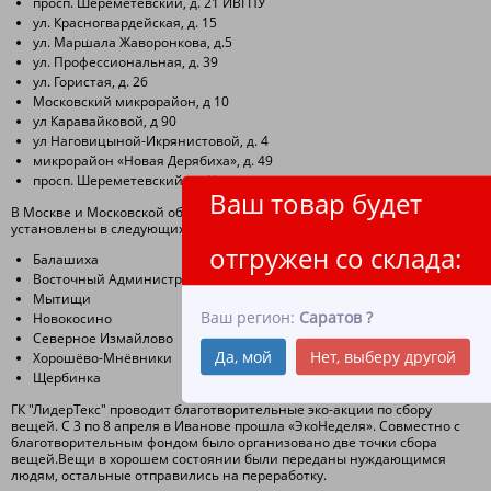
просп. Шереметевский, д. 21 ИВГПУ
ул. Красногвардейская, д. 15
ул. Маршала Жаворонкова, д.5
ул. Профессиональная, д. 39
ул. Гористая, д. 26
Московский микрорайон, д 10
ул Каравайковой, д 90
ул Наговицыной-Икрянистовой, д. 4
микрорайон «Новая Дерябиха», д. 49
просп. Шереметевский, д. 41
Ваш товар будет
В Москве и Московской области контейнеры ГК «ЛидерТекс»
установлены в следующих районах и городах:
отгружен со склада:
Балашиха
Восточный Административный Округ (ВАО)
Мытищи
Ваш регион:
Саратов
?
Новокосино
Северное Измайлово
Да, мой
Нет, выберу другой
Хорошёво-Мнёвники
Щербинка
ГК "ЛидерТекс" проводит благотворительные эко-акции по сбору
вещей. С 3 по 8 апреля в Иванове прошла «ЭкоНеделя». Совместно с
благотворительным фондом было организовано две точки сбора
вещей.Вещи в хорошем состоянии были переданы нуждающимся
людям, остальные отправились на переработку.