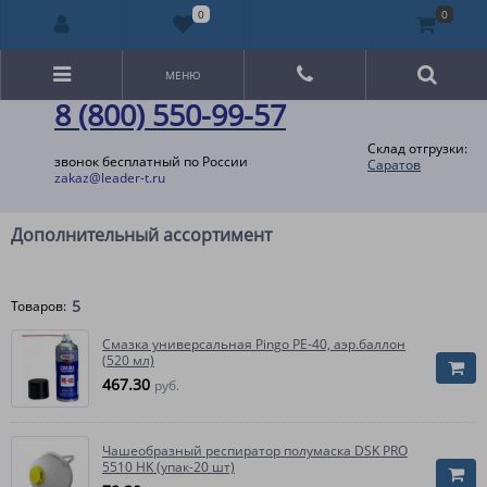
0
0
МЕНЮ
8 (800) 550-99-57
Склад отгрузки:
звонок бесплатный по России
Саратов
zakaz@leader-t.ru
Дополнительный ассортимент
5
Товаров:
Смазка универсальная Pingo РЕ-40, аэр.баллон
(520 мл)
467.30
руб.
Чашеобразный респиратор полумаска DSK PRO
5510 НK (упак-20 шт)