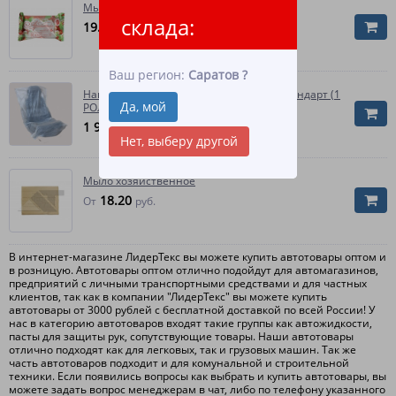
Мыло туалетное
склада:
19.20
руб.
Ваш регион:
Саратов
?
Накидка на автомобильное сиденье Стандарт (1
Да, мой
РОЛИК - 500 ШТУК)
1 962
руб.
Нет, выберу другой
Мыло хозяйственное
18.20
От
руб.
В интернет-магазине ЛидерТекс вы можете купить автотовары оптом и
в розницую. Автотовары оптом отлично подойдут для автомагазинов,
предприятий с личными транспортными средствами и для частных
клиентов, так как в компании "ЛидерТекс" вы можете купить
автотовары от 3000 рублей с бесплатной доставкой по всей России! У
нас в категорию автотоваров входят такие группы как автожидкости,
пасты для защиты рук, сопутствующие товары. Наши автотовары
отлично подходят как для легковых, так и грузовых машин. Так же
часть автотоваров подходит и для комунальной и строительной
техники. Если появились вопросы как выбрать и купить автотовары, вы
можете задать вопрос менеджерам в чат, либо по телефону указанного