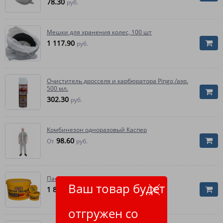
78.30
руб.
Мешки для хранения колес, 100 шт
1 117.90
руб.
Очиститель дросселя и карбюратора Pingo /аэр.
500 мл.
302.30
руб.
Комбинезон одноразовый Каспер
98.60
От
руб.
Паста д/рук Чистая звезда
Ваш товар будет
1 890.10
руб.
отгружен со