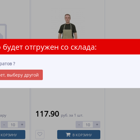
 будет отгружен со склада:
ратов
?
брезентовые
Ф-01 Фартук брезентовый
пл.400гр. с карманом (арт.11235)
ет, выберу другой
117.90
пару
руб.
за 1 шт.
-
+
-
+
 КОРЗИНУ
В КОРЗИНУ