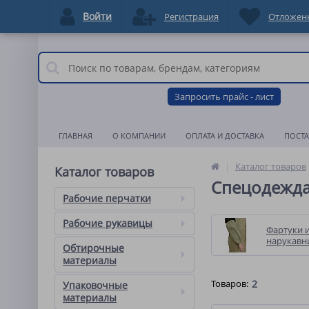
Войти
Регистрация
Отложен
Запросить прайс - лист
ГЛАВНАЯ
О КОМПАНИИ
ОПЛАТА И ДОСТАВКА
ПОСТ
Каталог товаров
Каталог товаров
Спецодежда
Рабочие перчатки
Рабочие рукавицы
Фартуки 
нарукавн
Обтирочные
материалы
Товаров:
2
Упаковочные
материалы