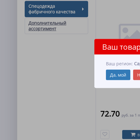
Спецодежда
фабричного качества
Дополнительный
ассортимент
Ваш товар
Ваш регион:
Са
Н-01 Нарукавники 
пл.360гр.(арт.11235)
Да, мой
Н
72.70
руб.
за 1 
В