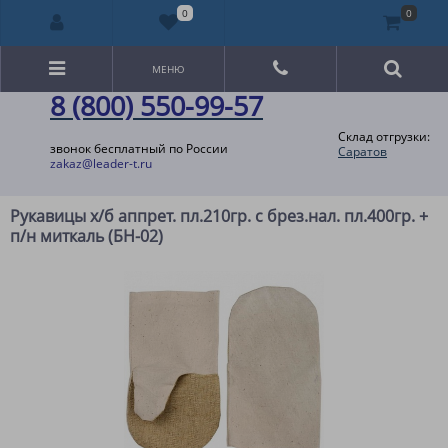
0
0
МЕНЮ
8 (800) 550-99-57
Склад отгрузки:
звонок бесплатный по России
Саратов
zakaz@leader-t.ru
Рукавицы х/б аппрет. пл.210гр. с брез.нал. пл.400гр. +
п/н миткаль (БН-02)