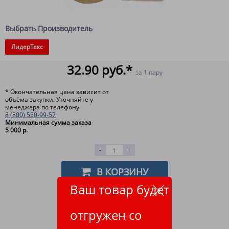
Выбрать Производитель
ЛидерТекс
32.90 руб.*
за 1 пару
* Окончательная цена зависит от
объёма закупки. Уточняйте у
менеджера по телефону
8 (800) 550-99-57
Минимальная сумма заказа
5 000 р.
-
+
В КОРЗИНУ
Ваш товар будет
НАШЛИ ДЕШЕВЛЕ?
отгружен со
ОТЛОЖИТЬ