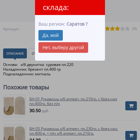
ВСЕ СПОСОБЫ ОПЛАТЫ
склада:
ПОДРОБНЕЕ О ДОСТАВКЕ
Ваш регион:
Саратов
?
(9)
Артикул: -
Да, мой
Нет, выберу другой
ОПИСАНИЕ
ОТЗЫВЫ
(0)
Основа: х/б двунитка суровая пл.220
Наладонник: брезент пл.400 гр
Подналадонник: миткаль
Похожие товары
БН-01 Рукавицы х/б аппрет. пл.210гр. с брез.нал
пл.400гр. без п/н
30.50
руб.
БН-05 Рукавицы х/б аппрет. пл.230гр. с брез.нал.
пл.400гр. + п/н х/б аппрет. пл.210гр.