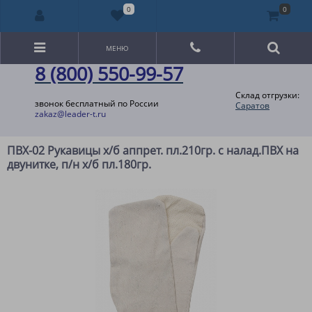
0
0
МЕНЮ
8 (800) 550-99-57
Склад отгрузки:
звонок бесплатный по России
Саратов
zakaz@leader-t.ru
ПВХ-02 Рукавицы х/б аппрет. пл.210гр. с налад.ПВХ на
двунитке, п/н х/б пл.180гр.