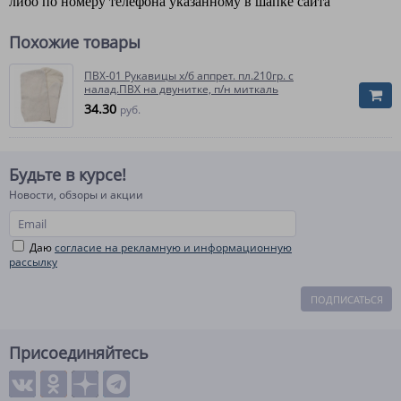
либо по номеру телефона указанному в шапке сайта
Похожие товары
ПВХ-01 Рукавицы х/б аппрет. пл.210гр. с
налад.ПВХ на двунитке, п/н миткаль
34.30
руб.
Будьте в курсе!
Новости, обзоры и акции
Даю
согласие на рекламную и информационную
рассылку
ПОДПИСАТЬСЯ
Присоединяйтесь