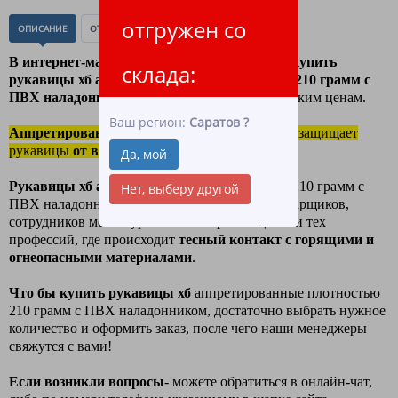
отгружен со
ОПИСАНИЕ
ОТЗЫВЫ
(0)
В интернет-магазине ЛидерТекс
, вы можете
купить
склада:
рукавицы хб аппретированные плотностью 210 грамм с
ПВХ наладонником
оптом и в розницу по низким ценам.
Ваш регион:
Саратов
?
Аппретирование это
пропитка ткани, которая защищает
рукавицы
от возгорания
.
Да, мой
Р
укавицы хб аппретированные
плотностью 210 грамм с
Нет, выберу другой
ПВХ наладонником
отлично подходят для
сварщиков,
сотрудников металлургического производства и тех
профессий, где происходит
тесный контакт с горящими и
огнеопасными материалами
.
Что бы купить рукавицы хб
аппретированные плотностью
210 грамм с ПВХ наладонником, достаточно выбрать нужное
количество и оформить заказ, после чего наши менеджеры
свяжутся с вами!
Если возникли вопросы
- можете обратиться в онлайн-чат,