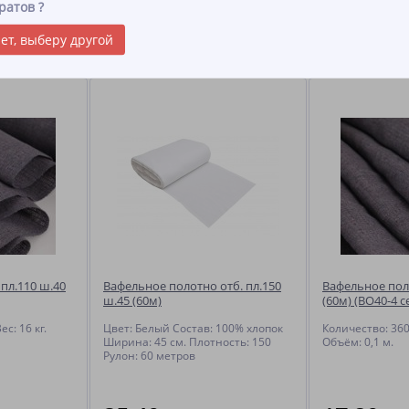
ратов
?
твам этот продукт подходит как для домашнего использования, так и 
ет, выберу другой
ы
пл.110 ш.40
Вафельное полотно отб. пл.150
Вафельное пол
ш.45 (60м)
(60м) (ВО40-4 с
с: 16 кг.
Цвет: Белый Состав: 100% хлопок
Количество: 360 
Ширина: 45 см. Плотность: 150
Объём: 0,1 м.
Рулон: 60 метров