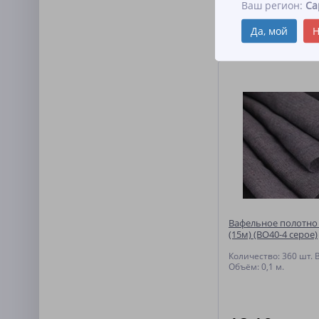
Ваш регион:
Са
Благодаря своим качес
Да, мой
Н
Похожие товар
Вафельное полотно 
(15м) (ВО40-4 серое)
Количество: 360 шт. Ве
Объём: 0,1 м.