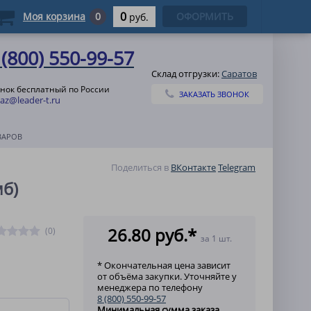
0
Моя корзина
0
ОФОРМИТЬ
руб.
 (800) 550-99-57
Склад отгрузки:
Саратов
нок бесплатный по России
ЗАКАЗАТЬ ЗВОНОК
az@leader-t.ru
ВАРОВ
Поделиться в
ВКонтакте
Telegram
мб)
26.80 руб.*
(0)
за 1 шт.
* Окончательная цена зависит
от объёма закупки. Уточняйте у
менеджера по телефону
8 (800) 550-99-57
Минимальная сумма заказа