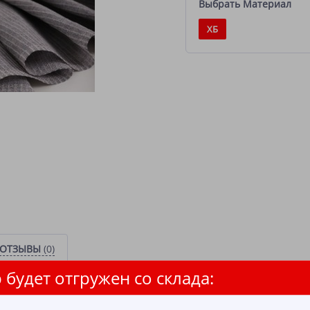
Выбрать Материал
ХБ
ОТЗЫВЫ
(0)
 будет отгружен со склада:
это идеальный выбор для создания кухонных текстильных изделий. Из
вами и прочностью, что делает его незаменимым помощником в убо
терную структуру «вафля», что обеспечивает дополнительную текстур