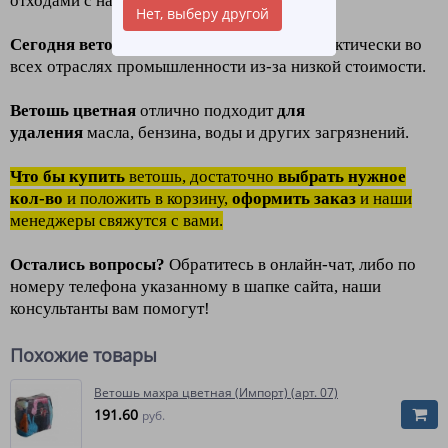
отходами с нашего швейного производства.
Нет, выберу другой
Сегодня ветошь цветная
используется практически во
всех отраслях промышленности из-за низкой стоимости.
Ветошь цветная
отлично подходит
для
удаления
масла, бензина, воды и других загрязнений.
Что бы купить
ветошь, достаточно
выбрать нужное
кол-во
и положить в корзину,
оформить заказ
и наши
менеджеры свяжутся с вами.
Остались вопросы?
Обратитесь в онлайн-чат, либо по
номеру телефона указанному в шапке сайта, наши
консультанты вам помогут!
Похожие товары
Ветошь махра цветная (Импорт) (арт. 07)
191.60
руб.