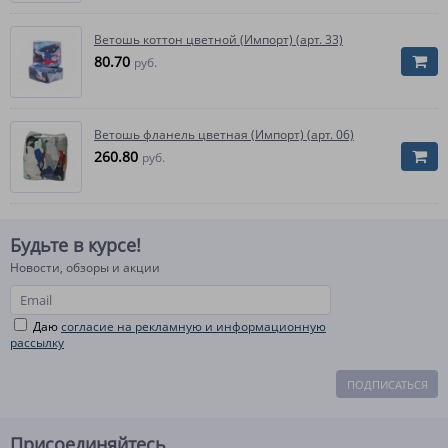
Ветошь коттон цветной (Импорт) (арт. 33)
80.70
руб.
Ветошь фланель цветная (Импорт) (арт. 06)
260.80
руб.
Будьте в курсе!
Новости, обзоры и акции
Даю
согласие на рекламную и информационную
рассылку
ПОДПИСАТЬСЯ
Присоединяйтесь