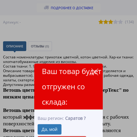
ПОДРОБНЕЕ О ДОСТАВКЕ
(134)
Артикул: -
ОПИСАНИЕ
ОТЗЫВЫ
(0)
Состав номенклатуры: трикотаж цветной, котон цветной. Хар-ки ткани:
хлопчатобумажные изделия из вискозы.
Состав ткани: 1. 90% хлопка, 10% содержания синтетики.
Ваш товар будет
Описание товара: футболки, толстовки без лоска( мех отделяется и
выбрасывается). Спортивная одежда, рубашки, брюки, рабочая одежда,
халаты, скатерти, салфетки.
отгружен со
Допустимы размеры: допускаемые размеры 40*60.
Ветошь цветная
в интернет-магазине
"ЛидерТекс"
по
низким ценам
оптом и в розницу
склада:
Ветошь цветная
- обтирочный материал
который
эффективно устраняет
загрязнения с рабочих
Ваш регион:
Саратов
?
поверхностей как на производстве, так и в быту.
Да, мой
Ветошь цветная
- лоскуты ткани, которые являются