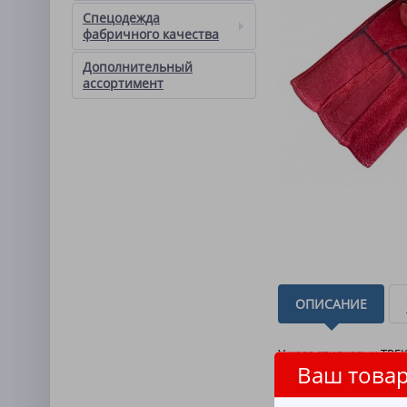
Спецодежда
фабричного качества
Дополнительный
ассортимент
ОПИСАНИЕ
У краг спилковых ТРЕ
Ваш товар
температур - открыто
использовать краги в