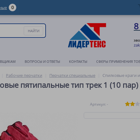
0
ные
8
зво
zak
АВЩИКАМ
ВОПРОСЫ И ОТВЕТЫ
КОНТАКТЫ
СФЕРЫ ПРИМЕНЕНИЯ ТО
Рабочие перчатки
Перчатки специальные
Спилковые краги и
овые пятипальные тип трек 1 (10 пар)
Артикул: -