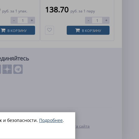
0
138.70
руб.
за 1 упак.
руб.
за 1 пару
-
+
-
+
В КОРЗИНУ
В КОРЗИНУ
единяйтесь
льных данных
к и безопасности.
Подробнее
.
нальных данных
Контакты
Карта сайта