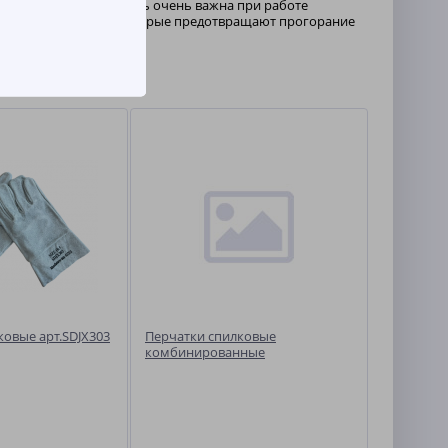
ки. Данная особенность очень важна при работе
тавками из спилка, которые предотвращают прогорание
ковые арт.SDJX303
Перчатки спилковые
комбинированные