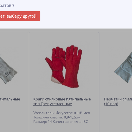
 имеют широкий раструб, что обеспечивает лёгкость сбрасывания с ру
ратов
?
ежде. Швы на крагах выполняются особо прочной нитью и закрыты вс
ет, выберу другой
ы
ятипальные
Краги спилковые пятипальные
Перчатки спил
тип Трек утепленные
(10 пар)
Утеплитель: Искусственный мех
Толщина спилка: 0,9-1,2мм
Размер: 14 Качество спилка: ВС