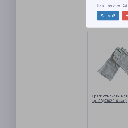
Краги спилковые ТРЕК
Ваш регион:
Са
сварщика в зимней од
ниток.
Да, мой
Н
Похожие товар
Краги спилковые п
арт.SDJX302 (10 пар)