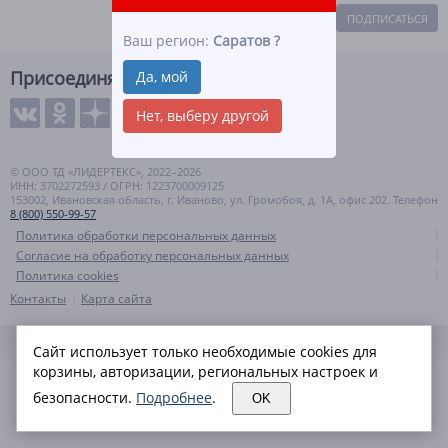
ПОДПИСАТЬСЯ
Ваш регион:
Саратов
?
Присоединяйтесь
Да, мой
Нет, выберу другой
© ООО ТД «ЛИДЕРТЕКС», 2022–2026
ИНН: 3702272593 / ОГРН: 1223700009125
153002, Ивановская область, г. Иваново, ул. Громобоя, д. 1А, офис 202. Телефон
8 (800) 550-99-57
Политика обработки персональных данных
Согласие на обработку персональных данных
Политика cookies
Контакты
Карта сайта
Сайт использует только необходимые cookies для
корзины, авторизации, региональных настроек и
безопасности.
Подробнее
.
OK