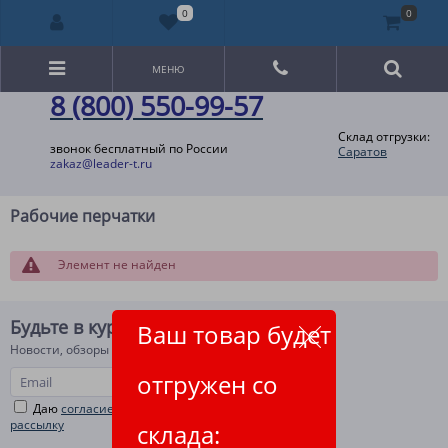
0
0
МЕНЮ
8 (800) 550-99-57
Склад отгрузки:
звонок бесплатный по России
Саратов
zakaz@leader-t.ru
Рабочие перчатки
Элемент не найден
Будьте в курсе!
Ваш товар будет
Новости, обзоры и акции
отгружен со
Даю
согласие на рекламную и информационную
рассылку
склада: