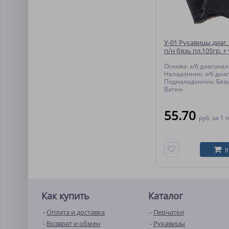
У-01 Рукавицы диаг. 
п/н бязь пл.105гр. +
п/ш пл.280гр.
Основа: х/б диагонал
Наладонник: х/б диаг
Подналадонник: Бязь
Ватин
55.70
руб.
за 1 
В
Как купить
Каталог
Оплата и доставка
Перчатки
Возврат и обмен
Рукавицы