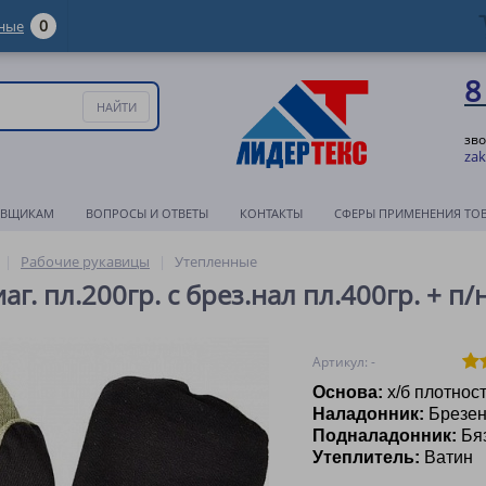
0
ные
8
зво
zak
АВЩИКАМ
ВОПРОСЫ И ОТВЕТЫ
КОНТАКТЫ
СФЕРЫ ПРИМЕНЕНИЯ ТО
Рабочие рукавицы
Утепленные
г. пл.200гр. с брез.нал пл.400гр. + п/н
Артикул: -
Основа:
х/б плотнос
Наладонник:
Брезент
Подналадонник:
Бя
Утеплитель:
Ватин