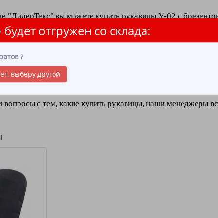
не "ЛидерТекс" вы можете купить рукавицы У-02 с брезенто
 будет отгружен со склада:
тлично подойдут для работы, при которой не требуется защи
водственных травм, ожогов, влаги и высокой температуры, 
 срок службы рукавиц значительно выше!
ратов
?
ет, выберу другой
зводятся на собственных мощностях компании "ЛидерТекс" ч
укции!
и вопросы с тем, какие купить рукавицы, наши менеджеры вс
ы