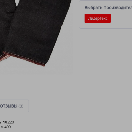
Выбрать Производите
ЛидерТекс
ОТЗЫВЫ
(0)
 пл.220
л. 400