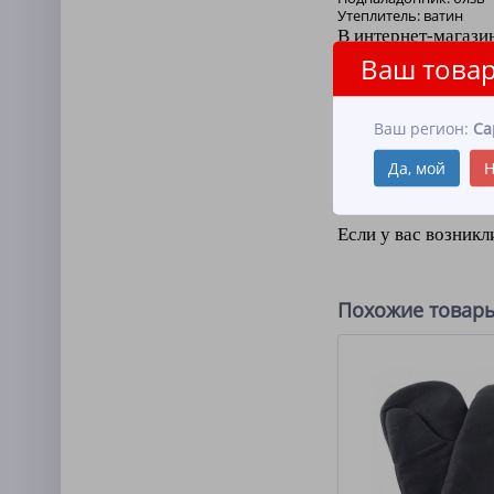
Утеплитель: ватин
В интернет-магази
Ваш товар
Данные рукавицы о
защищают от произ
износостойкость и
Ваш регион:
Са
Да, мой
Н
Все рукавицы прои
выпускаемой прод
Если у вас возникл
Похожие товар