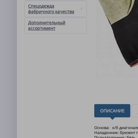
Спецодежда
фабричного качества
Дополнительный
ассортимент
ОПИСАНИЕ
Основа: х/б диагональ
Наладонник: брезент п
Подналадонник: бязь