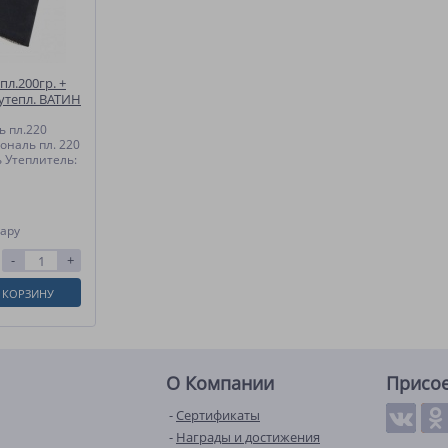
пл.200гр. +
 утепл. ВАТИН
ь пл.220
ональ пл. 220
 Утеплитель:
пару
-
+
 КОРЗИНУ
О Компании
Присо
Сертификаты
Награды и достижения