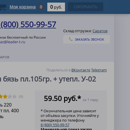
0
Моя корзина
0
ОФОРМИТЬ
руб.
 (800) 550-99-57
Склад отгрузки:
Саратов
нок бесплатный по России
ЗАКАЗАТЬ ЗВОНОК
az@leader-t.ru
ВАРОВ
Поделиться в
ВКонтакте
Telegram
 бязь пл.105гр. + утепл. У-02
59.50 руб.*
(6)
за 1 пару
ть 220
 пл. 400
* Окончательная цена зависит
от объёма закупки. Уточняйте у
зь
менеджера по телефону
8 (800) 550-99-57
Минимальная сумма заказа