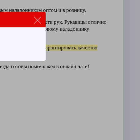
вым наладонником оптом и в розницу.
та всей площади кисти рук. Рукавицы отлично
а благодаря брезентовому наладоннику
то позволяет нам гарантировать качество
егда готовы помочь вам в онлайн чате!